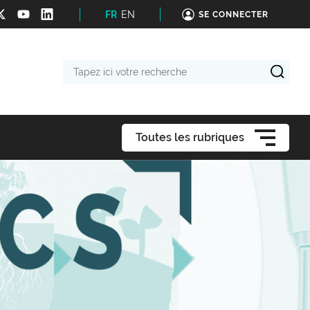
FR
EN
SE CONNECTER
Tapez
ici
votre
recherche
Toutes les rubriques