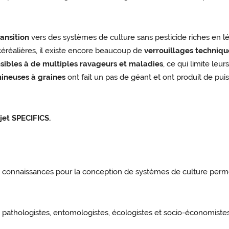
ransition
vers des systèmes de culture sans pesticide riches en l
céréalières, il existe encore beaucoup de
verrouillages technique
sibles à de multiples ravageurs et maladies
, ce qui limite le
ineuses à graines
ont fait un pas de géant et ont produit de pui
ojet SPECIFICS.
es connaissances pour la conception de systèmes de culture perme
 pathologistes, entomologistes, écologistes et socio-économistes