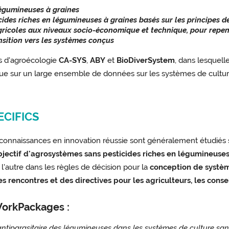
légumineuses à graines
ides riches en légumineuses à graines basés sur les principes d
ricoles aux niveaux socio-économique et technique, pour repens
nsition vers les systèmes conçus
es d'agroécologie
CA-SYS
,
ABY
et
BioDiverSystem
, dans lesquell
ue sur un large ensemble de données sur les systèmes de cultur
ECIFICS
es connaissances en innovation réussie sont généralement étudiés
objectif d'agrosystèmes sans pesticides riches en légumineuse
l'autre dans les règles de décision pour la
conception de systèm
s rencontres et des directives pour les agriculteurs, les consei
WorkPackages :
 antiparasitaire des légumineuses dans les systèmes de culture san