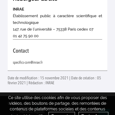
INRAE
Établissement public à caractère scientifique et
technologique
147, rue de l’université – 75338 Paris cedex 07
01 42 75 90 00
Contact
specifics-com@inrae.fr
Date de modification : 15 novembre 2021 | Date de création : 05
février 2021 | Rédaction : INRAE
Ce site utilise des cookies afin de vous proposer des
vidéos, des boutons de partage, des remontées de
© INRAE 2022
Actualités
www.inrae.fr
Contact
Crédits
contenus de plateformes sociales et des contenus
Mentions legales