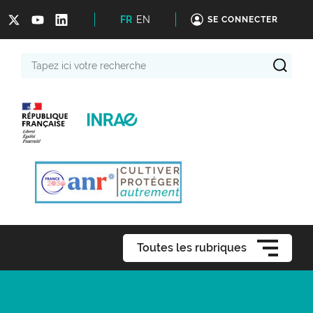
FR
EN
SE CONNECTER
Tapez
ici
votre
recherche
Toutes les rubriques