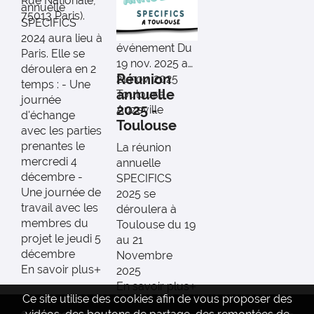
Rue Nationale,
annuelle
75013 Paris).
SPECIFICS
2024 aura lieu à
événement
Du
Paris. Elle se
19 nov. 2025 au
déroulera en 2
Réunion
21 nov. 2025
temps : - Une
annuelle
Toulouse -
journée
2025 -
Auzeville
d'échange
Toulouse
avec les parties
prenantes le
La réunion
mercredi 4
annuelle
décembre -
SPECIFICS
Une journée de
2025 se
travail avec les
déroulera à
membres du
Toulouse du 19
projet le jeudi 5
au 21
décembre
Novembre
En savoir plus
2025
En savoir plus
Ce site utilise des cookies afin de vous proposer des