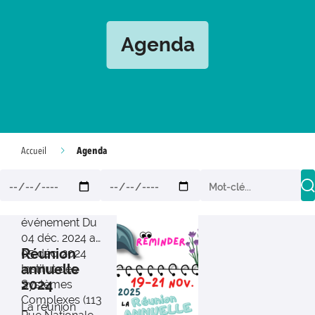
Agenda
Agenda
Accueil
événement
Du
04 déc. 2024 au
Réunion
05 déc. 2024
annuelle
Institut des
2024
Systèmes
Complexes (113
La réunion