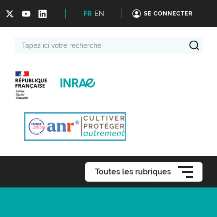
FR
EN
SE CONNECTER
Tapez
ici
votre
recherche
Toutes les rubriques